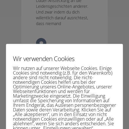
Dauer-Ansteckung an die
Leidensgeschichten anderer.
Und zwar indem du dich
willentlich darauf ausrichtest,
dass niemand
0
Wir verwenden Cookies
Wir nutzen auf unserer Webseite Cookies. Einige
Cookies sind notwendig (z.B. für den Warenkorb)
andere sind nicht notwendig. Die nicht-
notwendigen Cookies helfen uns bei der
Optimierung unseres Online-Angebotes, unserer
Webseitenfunktionen und werden für
Marketingzwecke eingesetzt. Die Einwilligung
17. Mai 2020
In
Blog
,
umfasst die Speicherung von Informationen auf
Ihrem Endgerät, das Auslesen personenbezogener
Entschleunigen
,
Ganz du selbst
Daten sowie deren Verarbeitung. Klicken Sie auf
sein
Von
Gabriele Weck
„Alle akzeptieren“, um in den Einsatz von nicht
notwendigen Cookies einzuwilligen oder auf „Alle
Entschleunigen – Raus aus der Ansteckung
ablehnen“, wenn Sie sich anders entscheiden. Sie
können unter „Einstellungen verwalten“