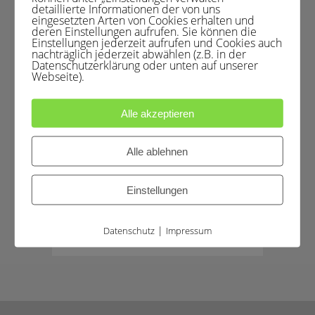
Hier erfährst du, was wirklich
detaillierte Informationen der von uns
eingesetzten Arten von Cookies erhalten und
hilft, um aus der
deren Einstellungen aufrufen. Sie können die
Ansteckungsgefahr durch
Einstellungen jederzeit aufrufen und Cookies auch
Corona herauszutreten und
nachträglich jederzeit abwählen (z.B. in der
ganz du selbst zu sein. Und
Datenschutzerklärung oder unten auf unserer
Webseite).
nicht nur das: Ich zeige dir, wie
du auch grundsätzlich
weggehen kannst aus der
Alle akzeptieren
Ansteckung an Probleme, wie
schön das Leben ist und das
alles
Alle ablehnen
Einstellungen
6
|
Datenschutz
Impressum