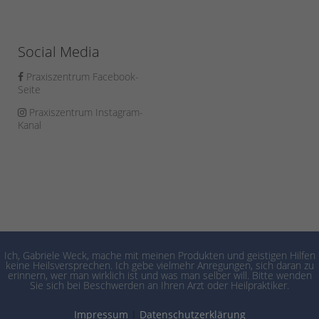
Social Media
Praxiszentrum Facebook-
Seite
Praxiszentrum Instagram-
Kanal
Ich, Gabriele Weck, mache mit meinen Produkten und geistigen Hilfen
keine Heilsversprechen. Ich gebe vielmehr Anregungen, sich daran zu
erinnern, wer man wirklich ist und was man selber will. Bitte wenden
Sie sich bei Beschwerden an Ihren Arzt oder Heilpraktiker.
Impressum
|
Datenschutzerklärung