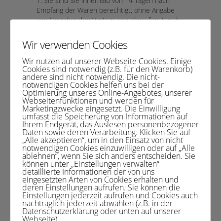
1. Sie sind Sie innerhalb von 14 Tagen nach
Empfang der Waren berechtigt, ohne Angabe
von Gründen den Vertrag zu widerrufen. Für die
Wahrung der Frist genügt die rechtzeitige
Absendung des Widerrufs. Der Widerruf bedarf
Wir verwenden Cookies
keiner bestimmten Form.
Wir nutzen auf unserer Webseite Cookies. Einige
2. Der Widerruf ist an Gabriele Weck
Cookies sind notwendig (z.B. für den Warenkorb)
Praxiszentrum für Lebensimpulse,
andere sind nicht notwendig. Die nicht-
Hölderlinstraße 2 in 97980 Bad Mergentheim
notwendigen Cookies helfen uns bei der
zu richten, kann aber wenn Sie dies wünschen
Optimierung unseres Online-Angebotes, unserer
Webseitenfunktionen und werden für
auch telefonisch unter 07931 / 43453 erfolgen.
Marketingzwecke eingesetzt. Die Einwilligung
3. Im Falle des berechtigten Widerrufs sind Sie
umfasst die Speicherung von Informationen auf
Ihrem Endgerät, das Auslesen personenbezogener
verpflichtet, die Waren in der
Daten sowie deren Verarbeitung. Klicken Sie auf
Originalverpackung zusammen mit der
„Alle akzeptieren“, um in den Einsatz von nicht
Rechnung an Gabriele Weck Praxiszentrum für
notwendigen Cookies einzuwilligen oder auf „Alle
Lebensimpulse, Hölderlinstr. 2 in 97980 Bad
ablehnen“, wenn Sie sich anders entscheiden. Sie
können unter „Einstellungen verwalten“
Mergentheim zurückzusenden.
detaillierte Informationen der von uns
4. Bitte geben Sie Ihre Bankverbindung für eine
eingesetzten Arten von Cookies erhalten und
zügige Rückzahlung an.
deren Einstellungen aufrufen. Sie können die
Einstellungen jederzeit aufrufen und Cookies auch
5. Die Rücksendekosten sind von Ihnen zu
nachträglich jederzeit abwählen (z.B. in der
tragen, es sei denn, dass die von uns gelieferte
Datenschutzerklärung oder unten auf unserer
Ware nicht der von Ihnen bestellten entspricht.
Webseite).